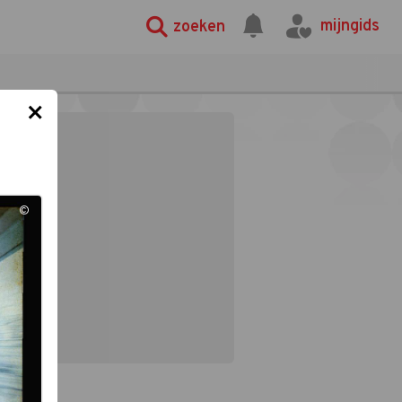
mijngids
zoeken
×
©