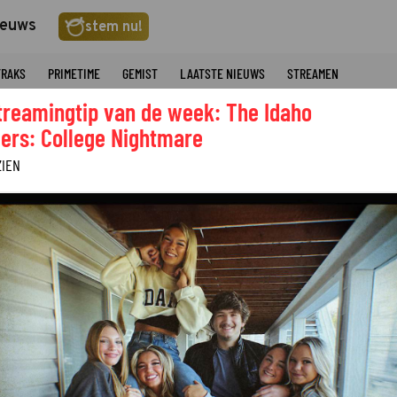
ieuws
stem nu!
TRAKS
PRIMETIME
GEMIST
LAATSTE NIEUWS
STREAMEN
treamingtip van de week: The Idaho
ers: College Nightmare
ZIEN