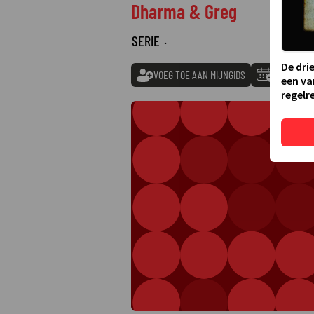
Dharma & Greg
SERIE
·
De dri
VOEG TOE AAN MIJNGIDS
TOEVOEGE
een va
regelre