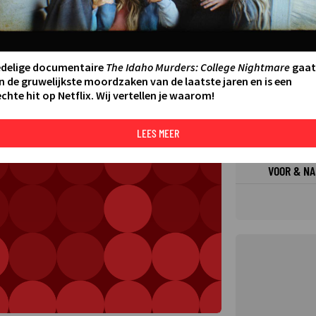
FILMS 
SERIES
edelige documentaire
The Idaho Murders: College Nightmare
gaat
N AAN AGENDA
DELEN
n de gruwelijkste moordzaken van de laatste jaren en is een
chte hit op Netflix. Wij vertellen je waarom!
DE KIJ
TIP
LEES MEER
VOOR & NA