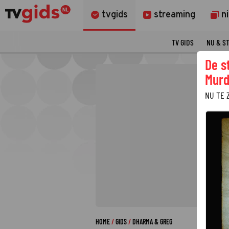
tvgids
streaming
n
TV GIDS
NU & S
De s
Murd
NU TE 
HOME
GIDS
DHARMA & GREG