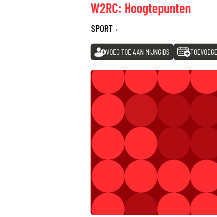
W2RC: Hoogtepunten
SPORT
·
VOEG TOE AAN MIJNGIDS
TOEVOEGE