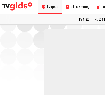
tvgids
streaming
n
TV GIDS
NU & S