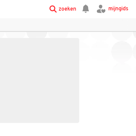
mijngids
zoeken