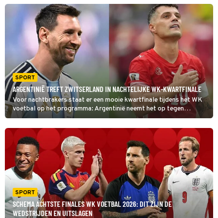
SPORT
ARGENTINIË TREFT ZWITSERLAND IN NACHTELIJKE WK-KWARTFINALE
Voor nachtbrakers staat er een mooie kwartfinale tijdens het WK
voetbal op het programma: Argentinië neemt het op tegen
Zwitserland. De Argentijnen willen hun jacht op de wereldtitel
voortzetten, maar treffen een ploeg die dit WK al heeft bewezen
lastig te kloppen te zijn.
SPORT
SCHEMA ACHTSTE FINALES WK VOETBAL 2026: DIT ZIJN DE
WEDSTRIJDEN EN UITSLAGEN