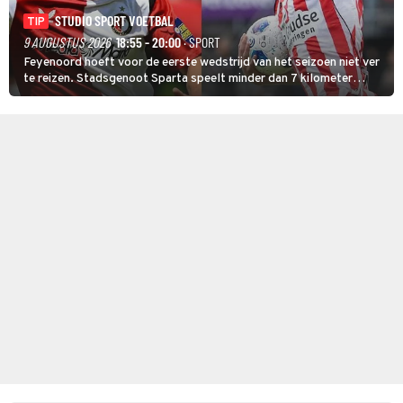
STUDIO SPORT VOETBAL
TIP
9 AUGUSTUS 2026
18:55 - 20:00
· SPORT
Feyenoord hoeft voor de eerste wedstrijd van het seizoen niet ver
te reizen. Stadsgenoot Sparta speelt minder dan 7 kilometer
verderop. Feyenoord trok de Spaanse spits Nacho Ferri aan van
KVC Westerlo uit België.