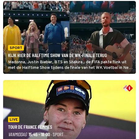
SPORT
KIJK HIER DE HALFTIME SHOW VAN DE WK-FINALE TERUG
Madonna, Justin Bieber, BTS en Shakira.. de FIFA pakte flink uit
met de Halftime Show tijdens de finale van het WK Voetbal in New
York. Ondanks dat de meningen over de performances nogal
uiteen lopen is het zeker de moeite waard om nog eens terug te
kijken.
LIVE
TOUR DE FRANCE FEMMES
VANMIDDAG
15:45 - 18:00
· SPORT