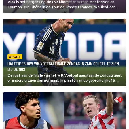
Vlak is het nergens op de 153 kilometer tussen Montbrison en
Tournon-sur-Rhône in de Tour de France Femmes. Wellicht een
kans voor Nienke Vinke, die vorig jaar de witte trui won.
SPORT
HALFTIMESHOW WK VOETBALFINALE ZONDAG IN ZIJN GEHEEL TE ZIEN
BIJ DE NOS
De rust van de finale van het WK Voetbal aanstaande zondag gaat
er anders uitzien dan normaal. In plaats van de gebruikelijke 15
minuten rust, moeten we rekenen op zo'n 25 minuten. En dat heeft
alles te maken met de door de FIFA bedachte halftime show.