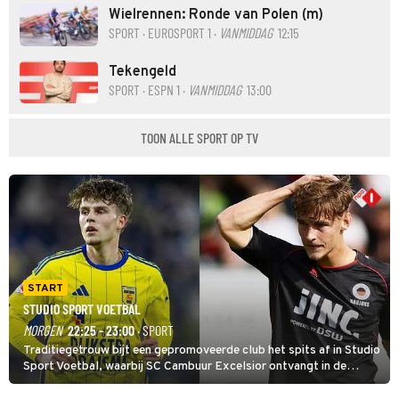
Wielrennen: Ronde van Polen (m)
SPORT · EUROSPORT 1 ·
VANMIDDAG
12:15
Tekengeld
SPORT · ESPN 1 ·
VANMIDDAG
13:00
TOON ALLE SPORT OP TV
START
STUDIO SPORT VOETBAL
MORGEN
22:25 - 23:00
· SPORT
Traditiegetrouw bijt een gepromoveerde club het spits af in Studio
Sport Voetbal, waarbij SC Cambuur Excelsior ontvangt in de
eerste wedstrijd van het nieuwe Eredivisieseizoen. De nieuwe
oefenmeester is Johan Plat en hij wil aanvallend voetballen.