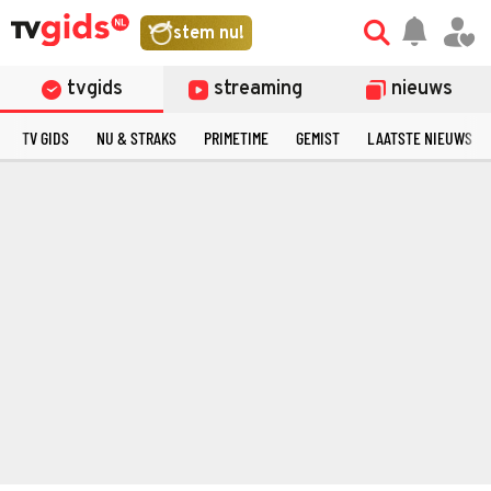
stem nu!
tvgids
streaming
nieuws
TV GIDS
NU & STRAKS
PRIMETIME
GEMIST
LAATSTE NIEUWS