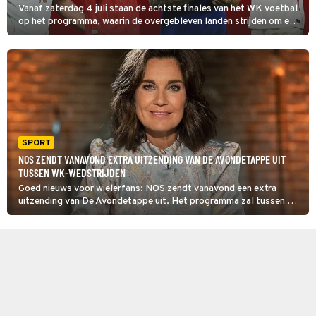
Vanaf zaterdag 4 juli staan de achtste finales van het WK voetbal
op het programma, waarin de overgebleven landen strijden om een
plek in de kwartfinales. Hieronder vind je het volledige
speelschema van de achtste finales.
SPORT
NOS ZENDT VANAVOND EXTRA UITZENDING VAN DE AVONDETAPPE UIT
TUSSEN WK-WEDSTRIJDEN
Goed nieuws voor wielerfans: NOS zendt vanavond een extra
uitzending van De Avondetappe uit. Het programma zal tussen de
twee WK-wedstrijden in te zien zijn.