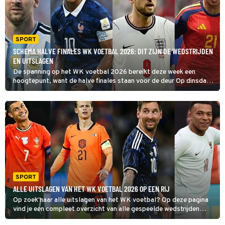
SPORT
SCHEMA HALVE FINALES WK VOETBAL 2026: DIT ZIJN DE WEDSTRIJDEN
EN UITSLAGEN
De spanning op het WK voetbal 2026 bereikt deze week een
hoogtepunt, want de halve finales staan voor de deur Op dinsdag
14 en woensdag 15 juli wordt duidelijk welke twee landen mogen
blijven dromen van de wereldtitel.
SPORT
ALLE UITSLAGEN VAN HET WK VOETBAL 2026 OP EEN RIJ
Op zoek naar alle uitslagen van het WK voetbal? Op deze pagina
vind je een compleet overzicht van alle gespeelde wedstrijden
tijdens het toernooi. Van de groepsfase tot en met de finale.