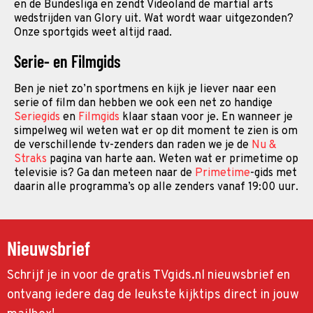
en de Bundesliga en zendt Videoland de martial arts
wedstrijden van Glory uit. Wat wordt waar uitgezonden?
Onze sportgids weet altijd raad.
Serie- en Filmgids
Ben je niet zo’n sportmens en kijk je liever naar een
serie of film dan hebben we ook een net zo handige
Seriegids
en
Filmgids
klaar staan voor je. En wanneer je
simpelweg wil weten wat er op dit moment te zien is om
de verschillende tv-zenders dan raden we je de
Nu &
Straks
pagina van harte aan. Weten wat er primetime op
televisie is? Ga dan meteen naar de
Primetime
-gids met
daarin alle programma’s op alle zenders vanaf 19:00 uur.
Nieuwsbrief
Schrijf je in voor de gratis TVgids.nl nieuwsbrief en
ontvang iedere dag de leukste kijktips direct in jouw