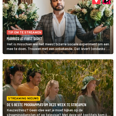
TIP OM TE STREAMEN
MARRIED AT FIRST SIGHT
Het is misschien wel het meest bizarre sociale experiment om aan
mee te doen. Trouwen met een onbekende. Dat levert (ondanks de
wetenschap) meer mismatches op dan matches. Beiden zijn
heerlijk om naar te kijken.
STREAMING NIEUWS
DE 5 BESTE PROGRAMMA'S OM DEZE WEEK TE STREAMEN
Keuzestress? Geen idee wat je moet kijken op de
streamingdiensten of op televisie? Met deze vijf toptitels kom jij