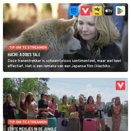
En The Holiday heeft meer te bieden. Twee prachtige locaties,
mooie mensen, een geinig subplot over oude films en Jack Black
voor de grappen. Prima kerstfilm!
TIP OM TE STREAMEN
HACHI: A DOG'S TALE
Deze tranentrekker is schaamteloos sentimenteel, maar wel heel
effectief. Het is een remake van een Japanse film (Hachiko
Monogatari), die weer is gebaseerd op een waargebeurd verhaal.
Voor deze versie goot regisseur Lasse Halström alles in een
Amerikaanse mal en hij castte de sterren Richard Gere en Joan
Allen in de hoofdrollen. De trouwe hond waarop het verhaal is
gebaseerd heeft een heldenstatus in Japan en kreeg er zelfs een
standbeeld.
TIP OM TE STREAMEN
ECHTE MEISJES IN DE JUNGLE