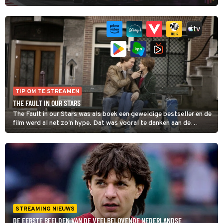
Daardoor kunnen kijkers straks op één platform terecht
voor lokaal entertainment, films, series, premium entertainment én
live sport.
TIP OM TE STREAMEN
THE FAULT IN OUR STARS
The Fault in our Stars was als boek een geweldige bestseller en de
film werd al net zo'n hype. Dat was vooral te danken aan de
fantastische chemie tussen de hoofdrolspelers. Miljoenen
huilende tienermeisjes moeten Kleenex een fantastisch jaar
hebben bezorgd. Amsterdam verdiende ook nog wat aan de film,
duizenden van hen bezochten de hoofdstad speciaal voor het
bankje in de film.
STREAMING NIEUWS
DE EERSTE BEELDEN VAN DE VEELBELOVENDE NEDERLANDSE