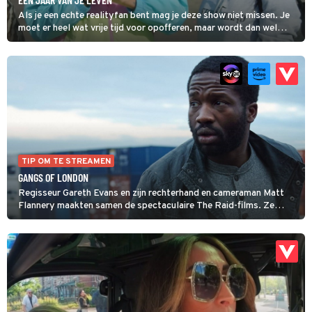
Als je een echte realityfan bent mag je deze show niet missen. Je
moet er heel wat vrije tijd voor opofferen, maar wordt dan wel
getrakteerd op de mooiste vriendschappen, heftigste ruzies,
vurigste romances en sluwste bondjes.
TIP OM TE STREAMEN
GANGS OF LONDON
Regisseur Gareth Evans en zijn rechterhand en cameraman Matt
Flannery maakten samen de spectaculaire The Raid-films. Ze
passen dezelfde gewelddadige choreografieën toe in deze
snoeiharde misdaadserie. Met een goed gebruik van locaties, een
grote cast en veel actie gaat het verhaal nooit vervelen. De vele
geweldsexplosies met bloedspetters en krakende botten vragen
soms wel om een sterke maag.