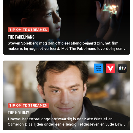
TIP OM TE STREAMEN
THE FABELMANS
Steven Spielberg mag dan officieel allang bejaard zijn, het film
maken is hij nog niet verleerd. Met The Fabelmans leverde hij een
pareltje af dat over zijn eigen jeugd en familie gaat. En over de
magie van de camera. Michelle Williams verdient een dikke pluim
voor haar rol als moeder Mitzi.
TIP OM TE STREAMEN
THE HOLIDAY
Hoewel het totaal ongeloofwaardig is dat Kate Winslet en
Cameron Diaz lijden onder een ellendig liefdesleven en Jude Law
vrijgezel is, komen de acteurs er dankzij hun charme toch mee weg.