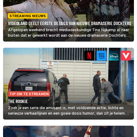
STREAMING NIEUWS
VIDEOLAND DEELT EERSTE DETAILS VAN NIEUWE DRAMASERIE DOCHTERS
Afgelopen weekend bracht mediadeskundige Tina Nijkamp al naar
buiten dat er gewerkt wordt aan de nieuwe dramaserie Dochters,
met rollen voor onder anderen Chantal Janzen en Elise Schaap.
Inmiddels heeft Videoland de komst van de serie bevestigd en
meer details gedeeld over het verhaal en de cast.
TIP OM TE STREAMEN
THE ROOKIE
Zoek je een serie die amusant is, met voldoende actie, lichte en
serieuze verhaallijnen en een goeie dosis humor, dan zit je helemaal
gebakken met The Rookie. En dan laat de serie ook nog prima zien
dat politiemensen best een lastige baan hebben. In het derde
seizoen werd de reeks een beetje te woke, maar dat werd vanaf
het vierde hersteld.