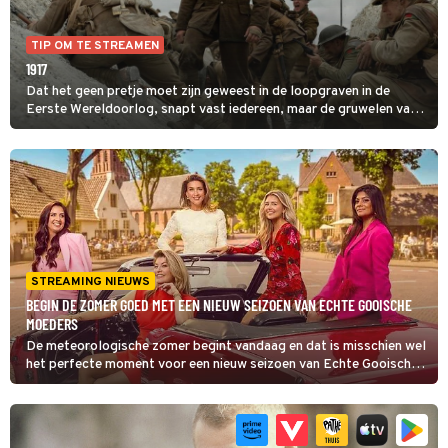
TIP OM TE STREAMEN
1917
Dat het geen pretje moet zijn geweest in de loopgraven in de
Eerste Wereldoorlog, snapt vast iedereen, maar de gruwelen van
die oorlog worden bijna voelbaar in deze film van regisseur Sam
Mendes die bijna helemaal in een shot is opgenomen. Een
ongelooflijke prestatie die een ongelooflijke indrukwekkende film
oplevert.
STREAMING NIEUWS
BEGIN DE ZOMER GOED MET EEN NIEUW SEIZOEN VAN ECHTE GOOISCHE
MOEDERS
De meteorologische zomer begint vandaag en dat is misschien wel
het perfecte moment voor een nieuw seizoen van Echte Gooische
Moeders.