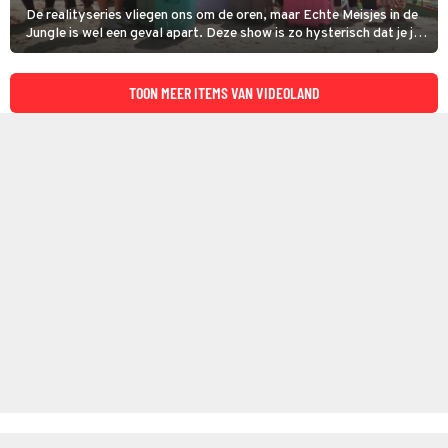
De realityseries vliegen ons om de oren, maar Echte Meisjes in de
Jungle is wel een geval apart. Deze show is zo hysterisch dat je je
eigen leven behoorlijk saai gaat vinden. Of juist opgelucht
ademhaalt omdat je dramaloos door het leven gaat. En dat
allemaal dankzij spraakmakende realitysterren die er alles aan
TOON MEER ITEMS VAN VIDEOLAND
doen om niet vergeten te worden.