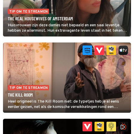
TIP OM TE STREAMEN
THE REAL HOUSEWIVES OF AMSTERDAM
Huisvrouwen zijn deze dames niet bepaald en een saai leventje
hebben ze allerminst. Hun extravagante leven staat in het teken
van glitter, glamour en geruzie. Heel veel geruzie. De Nederlandse
versie van het internationale succesnummer is voor de liefhebber.
TIP OM TE STREAMEN
THE KILL ROOM
Heel origineel is The Kill Room niet: de typetjes heb je al eens
eerder gezien, net als de komische verwikkelingen rond een
criminele deal die in het honderd loopt. Maar door de hoofdrollen
van Samuel L. Jackson en Uma Thurman en bijrollen van veel
bekende gezichten is de film heel geslaagd geworden.
Tegelijkertijd is het een leuke satire die de oppervlakkigheid van de
kunstwereld op de hak neemt.