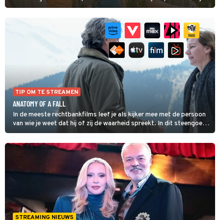
sowieso de week door.
TIP OM TE STREAMEN
ANATOMY OF A FALL
In de meeste rechtbankfilms leef je als kijker mee met de persoon
van wie je weet dat hij of zij de waarheid spreekt. In dit steengoed
geregisseerde en geacteerde Franse thrillerdrama kun je echter
niemand zomaar geloven. Ook interessant: in een Franse rechtbank
gaat het er blijkbaar heel anders aan toe dan in bijvoorbeeld een
Amerikaanse.
STREAMING NIEUWS