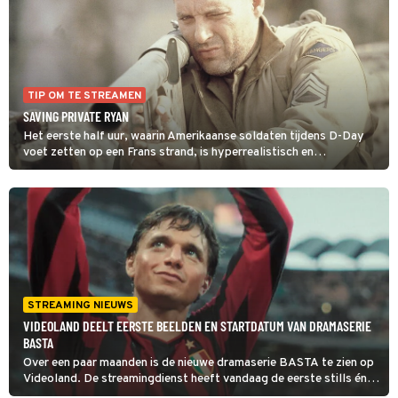
TIP OM TE STREAMEN
SAVING PRIVATE RYAN
Het eerste half uur, waarin Amerikaanse soldaten tijdens D-Day
voet zetten op een Frans strand, is hyperrealistisch en
onvergetelijk. De kogels, gesneuvelde militairen en afgerukte
ledematen vliegen je om de oren. Alleen daarom al zou iedereen
Saving Private Ryan moeten zien. Daarna volgt een epische
zoektocht die uitmondt in een einde waarbij je wel een hart van
steen moet hebben om niet tranen met tuiten te huilen.
STREAMING NIEUWS
VIDEOLAND DEELT EERSTE BEELDEN EN STARTDATUM VAN DRAMASERIE
BASTA
Over een paar maanden is de nieuwe dramaserie BASTA te zien op
Videoland. De streamingdienst heeft vandaag de eerste stills én
de startdatum van de serie gedeeld.