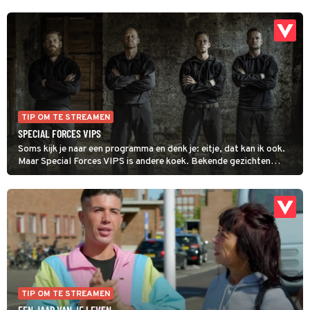
TIP OM TE STREAMEN
SPECIAL FORCES VIPS
Soms kijk je naar een programma en denk je: eitje, dat kan ik ook.
Maar Special Forces VIPS is andere koek. Bekende gezichten
worden hier fysiek én mentaal tot het uiterste gedreven. Het is
rauwe en eerlijke televisie en dankzij de wijze lessen van de
operators af en toe zelfs inspirerend.
TIP OM TE STREAMEN
EEN JAAR VAN JE LEVEN