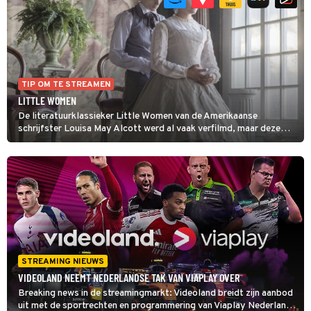
TIP OM TE STREAMEN
LITTLE WOMEN
De literatuurklassieker Little Women van de Amerikaanse
schrijfster Louisa May Alcott werd al vaak verfilmd, maar deze
versie van Greta Gerwig (Barbie) heeft een absolute droomcast.
De scenarist en regisseur laat ons in mooie scènes kennismaken
met de dochters van de familie March in het Massachusetts van de
19de eeuw. De film springt op en neer door de tijd en kent vrolijke
en tragische momenten, die allemaal even authentiek aanvoelen.
Een nostalgisch drama, dat nooit oubollig wordt.
STREAMING NIEUWS
VIDEOLAND NEEMT NEDERLANDSE TAK VAN VIAPLAY OVER
Breaking news in de streamingmarkt: Videoland breidt zijn aanbod
uit met de sportrechten en programmering van Viaplay Nederland.