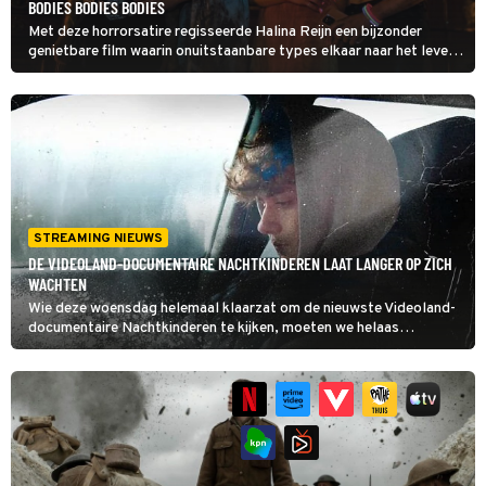
BODIES BODIES BODIES
Met deze horrorsatire regisseerde Halina Reijn een bijzonder
genietbare film waarin onuitstaanbare types elkaar naar het leven
staan. De onhebbelijkheden van de Instagramgeneratie worden
genadeloos op de hak genomen en er wordt heerlijk geacteerd,
met name door Rachel Sennott (Shiva Baby) en Pete Davidson
(Bupkis). Helaas moet die laatste al snel afhaken.
STREAMING NIEUWS
DE VIDEOLAND-DOCUMENTAIRE NACHTKINDEREN LAAT LANGER OP ZICH
WACHTEN
Wie deze woensdag helemaal klaarzat om de nieuwste Videoland-
documentaire Nachtkinderen te kijken, moeten we helaas
teleurstellen: de documentaire laat langer op zich wachten.