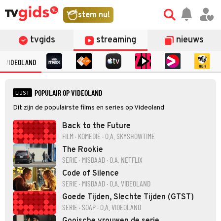
stem nu!
tvgids
streaming
nieuws
VIDEOLAND
POPULAIR OP VIDEOLAND
LIJST
Dit zijn de populairste films en series op Videoland
Back to the Future
FILM · KOMEDIE · O.A. SKYSHOWTIME
The Rookie
SERIE · MISDAAD · O.A. NETFLIX
Code of Silence
SERIE · MISDAAD · O.A. VIDEOLAND
Goede Tijden, Slechte Tijden (GTST)
SERIE · SOAP · O.A. VIDEOLAND