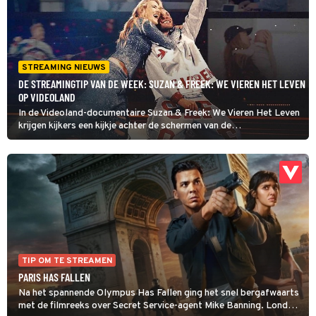
STREAMING NIEUWS
DE STREAMINGTIP VAN DE WEEK: SUZAN & FREEK: WE VIEREN HET LEVEN
OP VIDEOLAND
In de Videoland-documentaire Suzan & Freek: We Vieren Het Leven
krijgen kijkers een kijkje achter de schermen van de
voorbereidingen op de GelreDome-concerten. Een registratie van
het concert staat al online.
TIP OM TE STREAMEN
PARIS HAS FALLEN
Na het spannende Olympus Has Fallen ging het snel bergafwaarts
met de filmreeks over Secret Service-agent Mike Banning. London