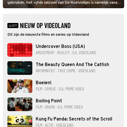
gebruiken. Het vijfde seizoen van De Roelvinkjes is namelijk vanaf
nu te streamen.
NIEUW OP VIDEOLAND
LIJST
Dit zijn de nieuwste films en series op Videoland
Undercover Boss (USA)
AMUSEMENT · REALITY · O.A. VIDEOLAND
The Beauty Queen And The Catfish
INFORMATIEF · TRUE CRIME · VIDEOLAND
Boeien!
FILM · FAMILIE · O.A. PRIME VIDEO
Boiling Point
FILM · DRAMA · O.A. PRIME VIDEO
Kung Fu Panda: Secrets of the Scroll
FILM · ACTIE · VIDEOLAND