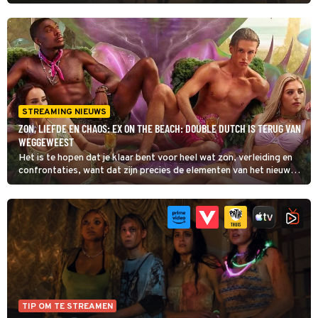
Has Fallen was matig en Angel Has Fallen teleurstellend, en
daarom is het een aangename verrassing dat de voor tv gemaakte
spin-off Paris Has Fallen uiterst genietbaar is. De serie verdoet
weinig tijd met introducties, levert meteen vette actie en een
verhaallijn vol vaart. Sean Harris is een aanwinst als de verminkte
schurk met een terechte grief.
STREAMING NIEUWS
ZON, LIEFDE EN CHAOS: EX ON THE BEACH: DOUBLE DUTCH IS TERUG VAN
WEGGEWEEST
Het is te hopen dat je klaar bent voor heel wat zon, verleiding en
confrontaties, want dat zijn precies de elementen van het nieuwe
seizoen van Ex on the Beach: Double Dutch.
TIP OM TE STREAMEN