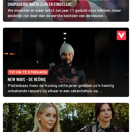
DRAMASERIE BASTA ZIJN ER EINDELIJK!
We moesten er maar liefst zes jaar (!) geduld voor hebben, maar
eindelijk zijn daar dan de eerste beelden van de nieuwe
Nederlandse dramaserie BASTA.
TIP OM TE STREAMEN
NEW WAVE - DE REÜNIE
Platenbaas Kees de Koning zette jaren geleden zo'n twintig
onbekende rappers bij elkaar in een vakantiehuis op
Schiermonnikoog met als gevolg een geweldig album en artiesten
die ongekend populair werden. Een succesverhaal dat meer
aandacht verdient dan deze documentaire die met twee
afleveringen veel te kort is. Het rapperscollectief kent
interessante persoonlijkheden die niet goed worden uitgediept en
dit geldt ook voor de onderlinge conflicten die tussen neus en
lippen door worden genoemd.