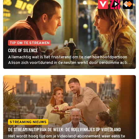
TIP OM TE STREAMEN
CODE OF SILENCE
Allemachtig wat is het frusterend om te zien hoe hoofdpersoon
Alison zich voortdurend in de nesten werkt door oerdomme acties.
In de echte wereld was ze allang omgelegd door de slechteriken
die ze bespioneerd. Maar gelukkig gaat het hier om een tv-serie
waardoor Allison telkens weer wegkomt met haar onnozele
gedrag. Als je die ergernis een plekje kan geven, is Code of Silence
toch spannend genoeg om te bekijken.
STREAMING NIEUWS
DE STREAMINGTIP VAN DE WEEK: DE ROELVINKJES OP VIDEOLAND
Het wordt hoog tijd om je Videoland-abonnement weer eens te