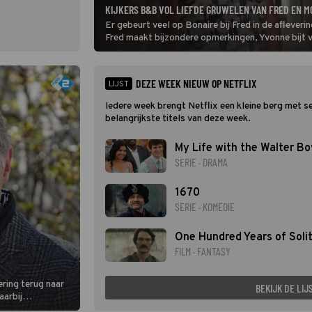
KIJKERS B&B VOL LIEFDE GRUWELEN VAN FRED EN M
Er gebeurt veel op Bonaire bij Fred in de afleve
Fred maakt bijzondere opmerkingen, Yvonne bijt v
DEZE WEEK NIEUW OP NETFLIX
LIJST
Iedere week brengt Netflix een kleine berg met seri
belangrijkste titels van deze week.
My Life with the Walter Bo
SERIE · DRAMA
1670
SERIE · KOMEDIE
One Hundred Years of Soli
FILM · FANTASY
ering terug naar
BEKIJK DE LIJ
aarbij
eemt op reis