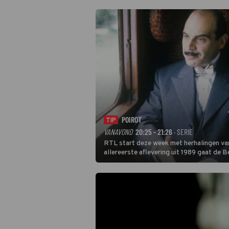
door de tijd aan de hand van unieke amat
verschillende decennia. (HH)
POIROT
TIP
VANAVOND
20:25 - 21:26
· SERIE
RTL start deze week met herhalingen van
allereerste aflevering uit 1989 gaat de 
Poirot raakt al snel verwikkeld in een m