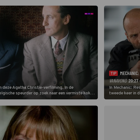
eurbeelden uit
MECHANIC:
TIP
VANAVOND
20:27 
 deze Agatha Christie-verfilming. In de
In Mechanic: Re
Belgische speurder op zoek naar een vermiste kok.
tweede keer in 
oordzaak. (HH)
Bishop, waarna j
Bishops gepland