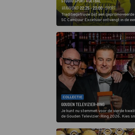
STUDIO SPORT VOETBAL
VANAVOND
22:25 - 23:00
· SPORT
Traditiegetrouw bijt een gepromoveerde c
SC Cambuur Excelsior ontvangt in de eer
De nieuwe oefenmeester is Johan Plat en 
COLLECTIE
GOUDEN TELEVIZIER-RING
Je kunt nu stemmen voor de vierde kwali
de Gouden Televizier-Ring 2026. Kies snel je favoriete tv-
programma én streamingshow .