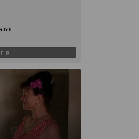
Dutch
ST
· 10