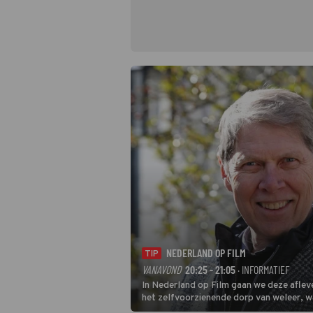
NEDERLAND OP FILM
TIP
VANAVOND
20:25 - 21:05
· INFORMATIEF
In Nederland op Film gaan we deze aflev
het zelfvoorzienende dorp van weleer, w
presentator Wim Daniëls de kijkers meen