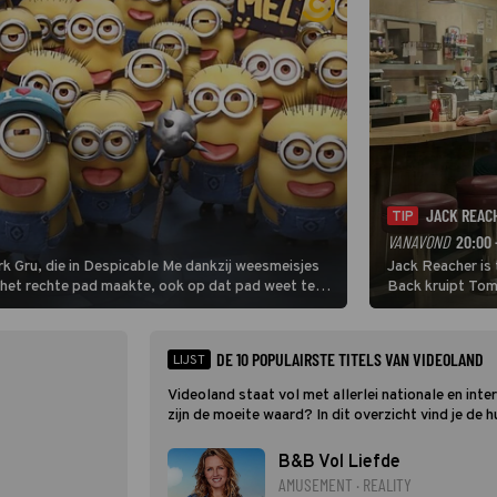
JACK REAC
TIP
VANAVOND
20:00 
rk Gru, die in Despicable Me dankzij weesmeisjes
Jack Reacher is 
 het rechte pad maakte, ook op dat pad weet te
Back kruipt Tom 
ex-militair.
DE 10 POPULAIRSTE TITELS VAN VIDEOLAND
LIJST
Videoland staat vol met allerlei nationale en inte
zijn de moeite waard? In dit overzicht vind je de
B&B Vol Liefde
AMUSEMENT · REALITY