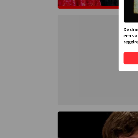
De dri
een va
regelre