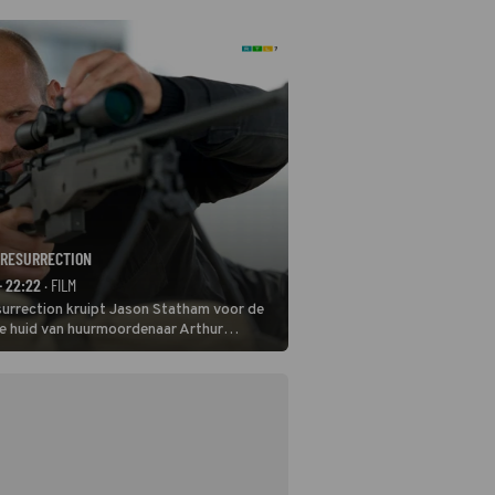
 RESURRECTION
- 22:22
· FILM
surrection kruipt Jason Statham voor de
de huid van huurmoordenaar Arthur
e er donder op kunt zeggen dat er van
e pensioen niet veel terechtkomt.