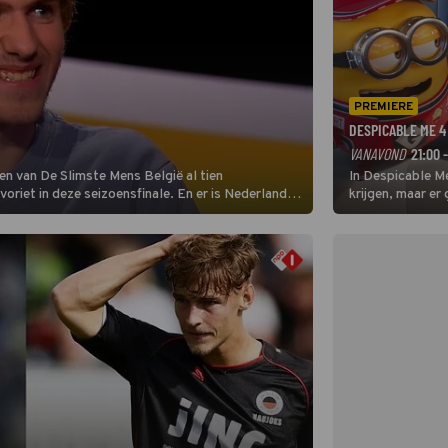
PREMIERE
DESPICABLE ME 4
VANAVOND
21:00 
en van De Slimste Mens België al tien
In Despicable Me
avoriet in deze seizoensfinale. En er is Nederlandse
krijgen, maar er
neemt plaats aan de jurytafel.