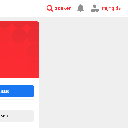
mijngids
zoeken
EBOOK
aken