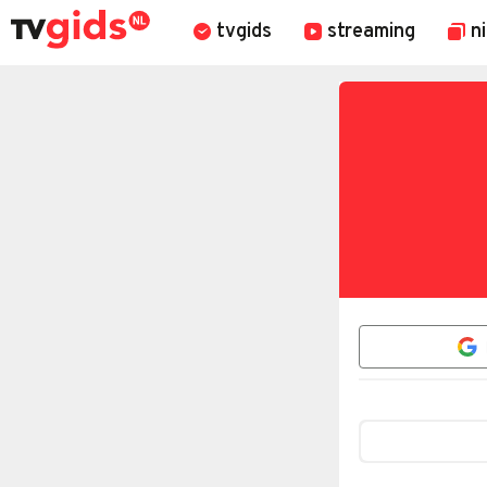
tvgids
streaming
n