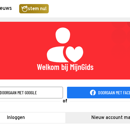
ieuws
stem nu!
Welkom bij MijnGids
DOORGAAN MET GOOGLE
DOORGAAN MET FAC
of
Inloggen
Nieuw account m