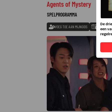
Agents of Mystery
SPELPROGRAMMA
De dri
VOEG TOE AAN MIJNGIDS
TOEVOEGE
een va
regelre