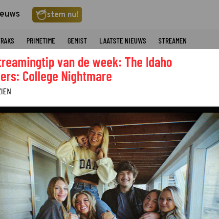
ieuws
stem nu!
TRAKS
PRIMETIME
GEMIST
LAATSTE NIEUWS
STREAMEN
treamingtip van de week: The Idaho
ers: College Nightmare
ZIEN