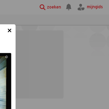
mijngids
zoeken
×
©