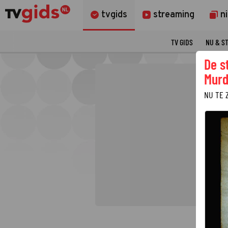
tvgids
streaming
n
TV GIDS
NU & S
De s
Murd
NU TE 