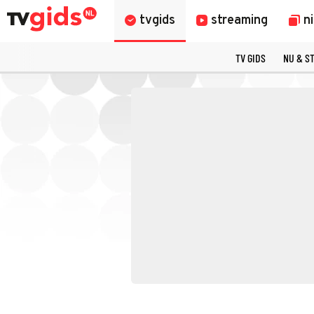
tvgids
streaming
n
TV GIDS
NU & S