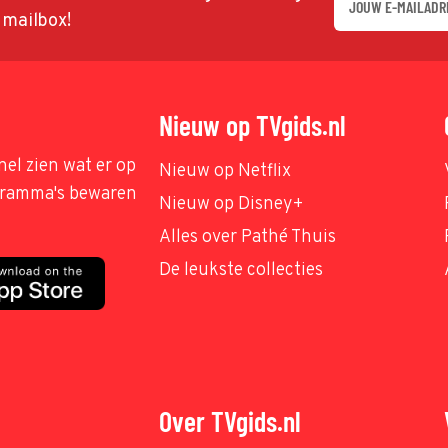
w mailbox!
Nieuw op TVgids.nl
nel zien wat er op
Nieuw op Netflix
ogramma's bewaren
Nieuw op Disney+
Alles over Pathé Thuis
De leukste collecties
Over TVgids.nl