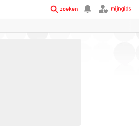
mijngids
zoeken