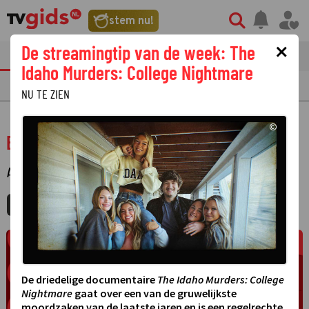
stem nu!
×
De streamingtip van de week: The
tvgids
streaming
nieuws
Idaho Murders: College Nightmare
TV GIDS
NU & STRAKS
PRIMETIME
GEMIST
LAATSTE NIEUWS
NU TE ZIEN
©
Bahamas life
AMUSEMENT
·
MIJNGIDS
AGENDA
DELEN
De driedelige documentaire
The Idaho Murders: College
Nightmare
gaat over een van de gruwelijkste
moordzaken van de laatste jaren en is een regelrechte