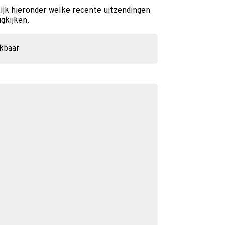
kijk hieronder welke recente uitzendingen
ugkijken.
ikbaar