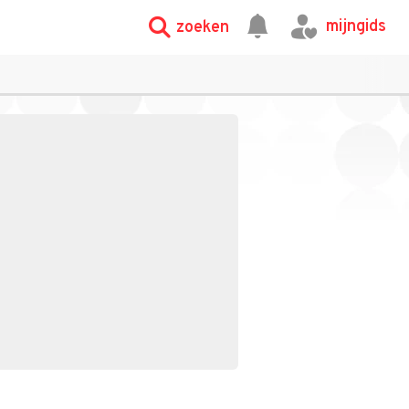
mijngids
zoeken