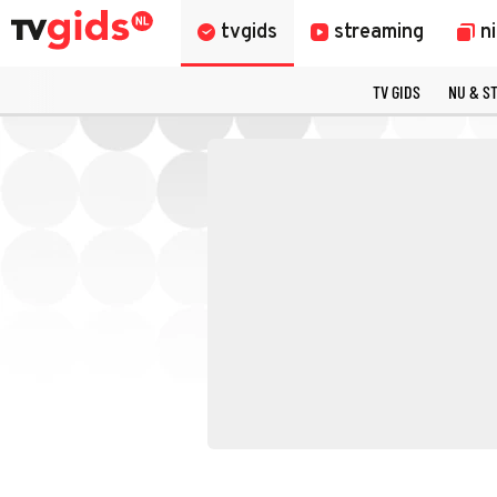
tvgids
streaming
n
TV GIDS
NU & S