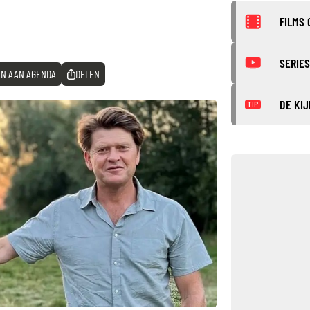
FILMS 
SERIES
N AAN AGENDA
DELEN
DE KIJ
TIP