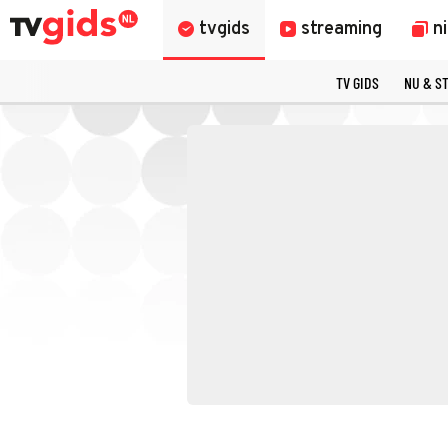
tvgids
streaming
n
TV GIDS
NU & S