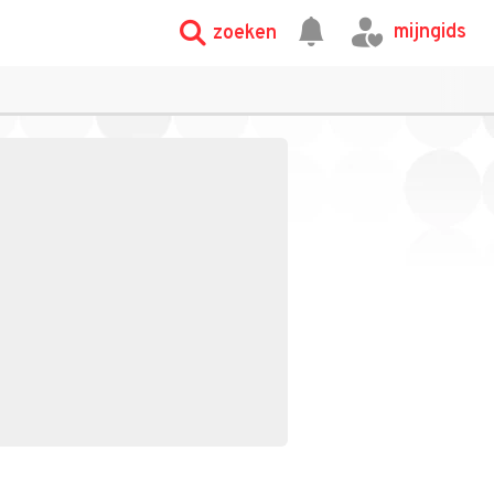
mijngids
zoeken