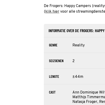
De Frogers: Happy Campers (realitys
(
klik hier
voor alle streamingdienste
INFORMATIE OVER DE FROGERS: HAPP
GENRE
Reality
SEIZOENEN
2
LENGTE
±44m
CAST
Ann Dominique Wilt
Matthijs Timmerma
Natasja Froger, Re