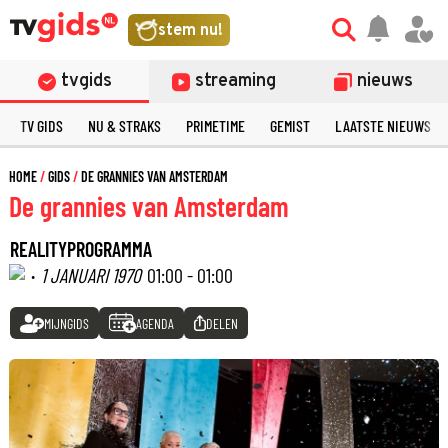
stem nu!
tvgids
streaming
nieuws
TV GIDS
NU & STRAKS
PRIMETIME
GEMIST
LAATSTE NIEUWS
HOME
GIDS
DE GRANNIES VAN AMSTERDAM
De grannies van Amsterdam
REALITYPROGRAMMA
·
1 JANUARI 1970
01:00 - 01:00
MIJNGIDS
AGENDA
DELEN