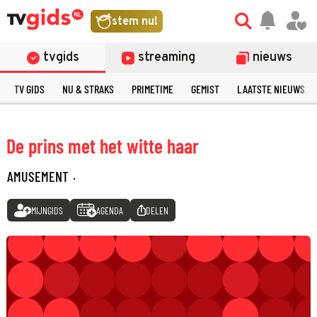
stem nu!
tvgids
streaming
nieuws
TV GIDS
NU & STRAKS
PRIMETIME
GEMIST
LAATSTE NIEUWS
De prins met het witte haar
AMUSEMENT
·
MIJNGIDS
AGENDA
DELEN