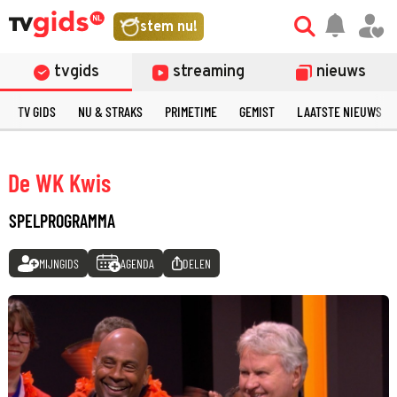
stem nu!
tvgids
streaming
nieuws
TV GIDS
NU & STRAKS
PRIMETIME
GEMIST
LAATSTE NIEUWS
De WK Kwis
SPELPROGRAMMA
MIJNGIDS
AGENDA
DELEN