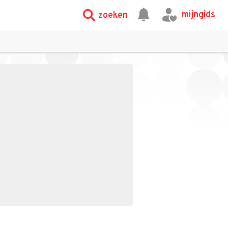
mijngids
zoeken