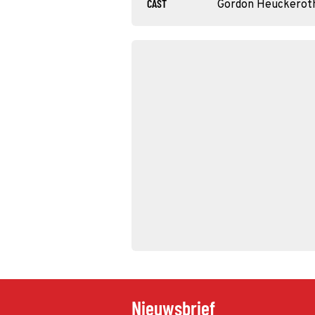
CAST
Gordon Heuckerot
Nieuwsbrief