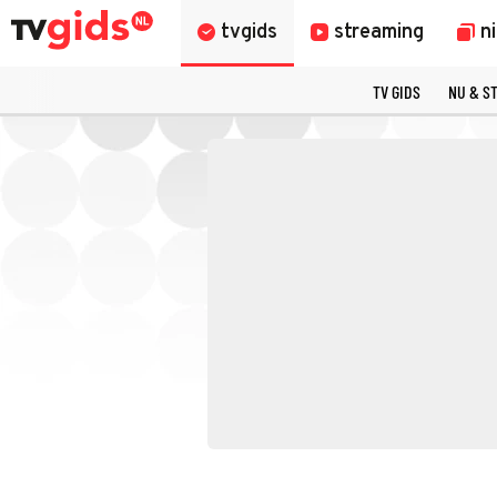
tvgids
streaming
n
TV GIDS
NU & S