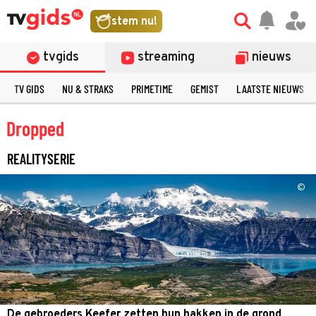
stem nu!
tvgids
streaming
nieuws
TV GIDS
NU & STRAKS
PRIMETIME
GEMIST
LAATSTE NIEUWS
Dropped
REALITYSERIE
©
De gebroeders Keefer zetten hun hakken in de grond