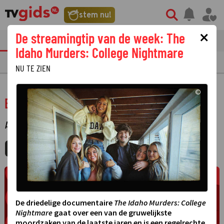
stem nu!
×
De streamingtip van de week: The
tvgids
streaming
nieuws
Idaho Murders: College Nightmare
TV GIDS
NU & STRAKS
PRIMETIME
GEMIST
LAATSTE NIEUWS
NU TE ZIEN
©
Eurovisie Songfestival 2023
AMUSEMENT
·
MIJNGIDS
AGENDA
DELEN
De driedelige documentaire
The Idaho Murders: College
Nightmare
gaat over een van de gruwelijkste
moordzaken van de laatste jaren en is een regelrechte