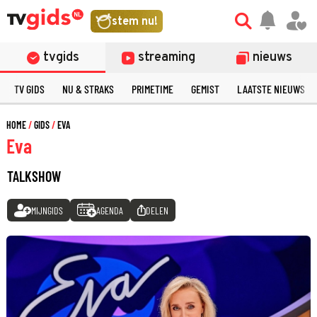
stem nu!
tvgids
streaming
nieuws
TV GIDS
NU & STRAKS
PRIMETIME
GEMIST
LAATSTE NIEUWS
HOME
GIDS
EVA
Eva
TALKSHOW
MIJNGIDS
AGENDA
DELEN