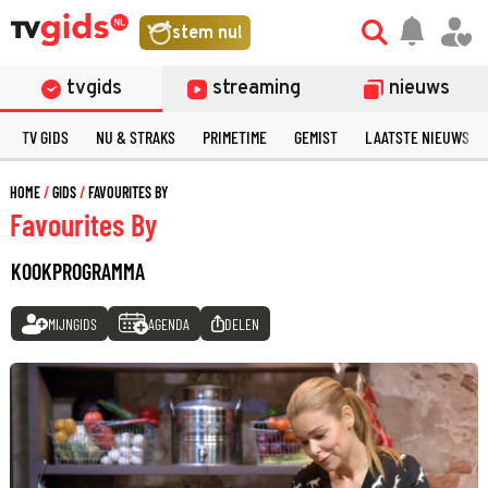
stem nu!
tvgids
streaming
nieuws
TV GIDS
NU & STRAKS
PRIMETIME
GEMIST
LAATSTE NIEUWS
HOME
GIDS
FAVOURITES BY
Favourites By
KOOKPROGRAMMA
MIJNGIDS
AGENDA
DELEN