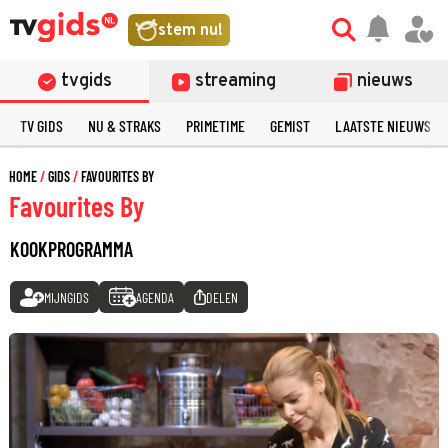
stem nu!
tvgids
streaming
nieuws
TV GIDS
NU & STRAKS
PRIMETIME
GEMIST
LAATSTE NIEUWS
HOME
GIDS
FAVOURITES BY
Favourites By
KOOKPROGRAMMA
MIJNGIDS
AGENDA
DELEN