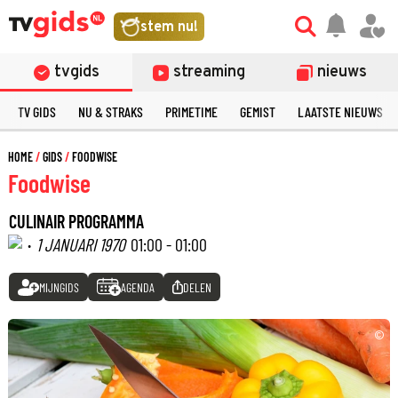
stem nu!
tvgids
streaming
nieuws
TV GIDS
NU & STRAKS
PRIMETIME
GEMIST
LAATSTE NIEUWS
HOME
GIDS
FOODWISE
Foodwise
CULINAIR PROGRAMMA
·
1 JANUARI 1970
01:00 - 01:00
MIJNGIDS
AGENDA
DELEN
©