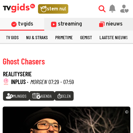
stem nu!
tvgids
streaming
nieuws
TV GIDS
NU & STRAKS
PRIMETIME
GEMIST
LAATSTE NIEUWS
Ghost Chasers
REALITYSERIE
INPLUS ·
MORGEN
07:29 - 07:59
MIJNGIDS
AGENDA
DELEN
©