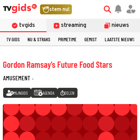
stem nu!
tvgids
streaming
nieuws
TV GIDS
NU & STRAKS
PRIMETIME
GEMIST
LAATSTE NIEUWS
Gordon Ramsay's Future Food Stars
AMUSEMENT
·
MIJNGIDS
AGENDA
DELEN