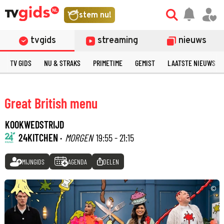
stem nu!
tvgids
streaming
nieuws
TV GIDS
NU & STRAKS
PRIMETIME
GEMIST
LAATSTE NIEUWS
Great British menu
KOOKWEDSTRIJD
24KITCHEN ·
MORGEN
19:55 - 21:15
MIJNGIDS
AGENDA
DELEN
©