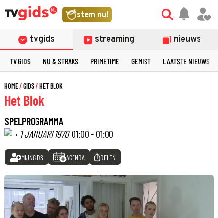
stem nu!
tvgids
streaming
nieuws
TV GIDS
NU & STRAKS
PRIMETIME
GEMIST
LAATSTE NIEUWS
HOME
GIDS
HET BLOK
Het Blok
SPELPROGRAMMA
·
1 JANUARI 1970
01:00 - 01:00
MIJNGIDS
AGENDA
DELEN