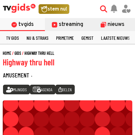
stem nu!
tvgids
streaming
nieuws
TV GIDS
NU & STRAKS
PRIMETIME
GEMIST
LAATSTE NIEUWS
HOME
GIDS
HIGHWAY THRU HELL
Highway thru hell
AMUSEMENT
·
MIJNGIDS
AGENDA
DELEN