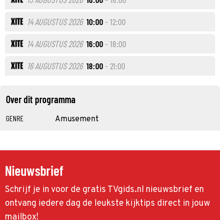
14 AUGUSTUS 2026
10:00
- 12:00
14 AUGUSTUS 2026
16:00
- 18:00
16 AUGUSTUS 2026
18:00
- 21:00
Over dit programma
GENRE
Amusement
Nieuwsbrief
Schrijf je in voor de gratis TVgids.nl nieuwsbrief en
ontvang iedere dag de leukste kijktips direct in jouw
mailbox!