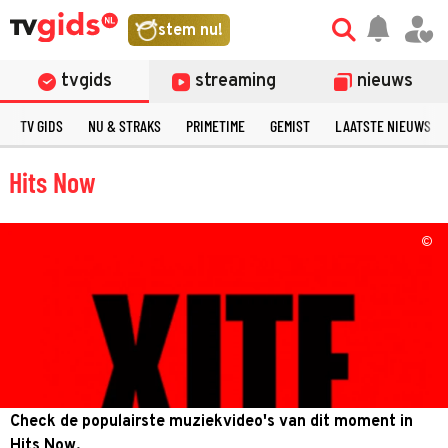
stem nu!
tvgids
streaming
nieuws
TV GIDS
NU & STRAKS
PRIMETIME
GEMIST
LAATSTE NIEUWS
Hits Now
©
Check de populairste muziekvideo's van dit moment in
Hits Now.