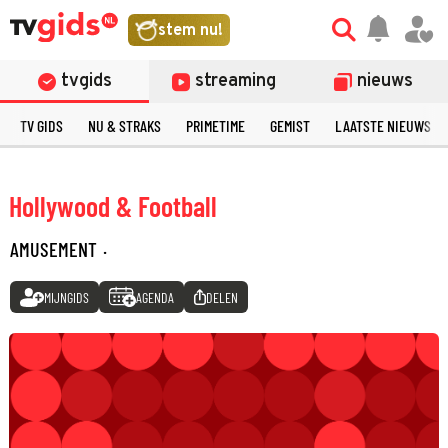
stem nu!
tvgids
streaming
nieuws
TV GIDS
NU & STRAKS
PRIMETIME
GEMIST
LAATSTE NIEUWS
Hollywood & Football
AMUSEMENT
·
MIJNGIDS
AGENDA
DELEN