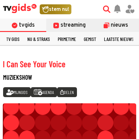
stem nu!
tvgids
streaming
nieuws
TV GIDS
NU & STRAKS
PRIMETIME
GEMIST
LAATSTE NIEUWS
I Can See Your Voice
MUZIEKSHOW
MIJNGIDS
AGENDA
DELEN