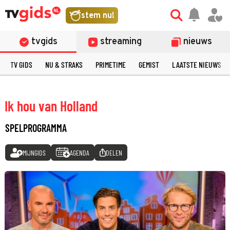
stem nu!
tvgids
streaming
nieuws
TV GIDS
NU & STRAKS
PRIMETIME
GEMIST
LAATSTE NIEUWS
Ik hou van Holland
SPELPROGRAMMA
MIJNGIDS
AGENDA
DELEN