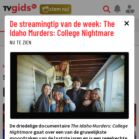
stem nu!
×
De streamingtip van de week: The
tvgids
streaming
nieuws
Idaho Murders: College Nightmare
TV GIDS
NU & STRAKS
PRIMETIME
GEMIST
LAATSTE NIEUWS
NU TE ZIEN
©
Ja of Nee?
SPELPROGRAMMA
MIJNGIDS
AGENDA
DELEN
De driedelige documentaire
The Idaho Murders: College
Nightmare
gaat over een van de gruwelijkste
moordzaken van de laatste jaren en is een regelrechte