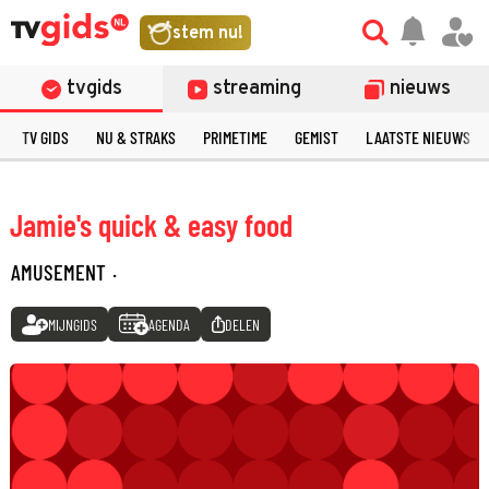
stem nu!
tvgids
streaming
nieuws
TV GIDS
NU & STRAKS
PRIMETIME
GEMIST
LAATSTE NIEUWS
Jamie's quick & easy food
AMUSEMENT
·
MIJNGIDS
AGENDA
DELEN