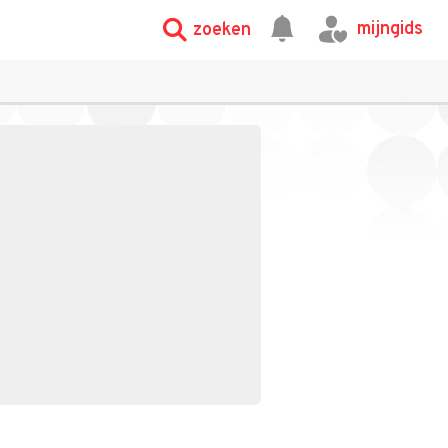
mijngids
zoeken