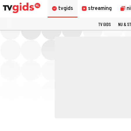
tvgids
streaming
n
TV GIDS
NU & S