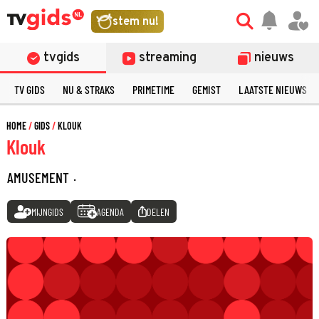
stem nu!
tvgids
streaming
nieuws
TV GIDS
NU & STRAKS
PRIMETIME
GEMIST
LAATSTE NIEUWS
HOME
GIDS
KLOUK
Klouk
AMUSEMENT
·
MIJNGIDS
AGENDA
DELEN