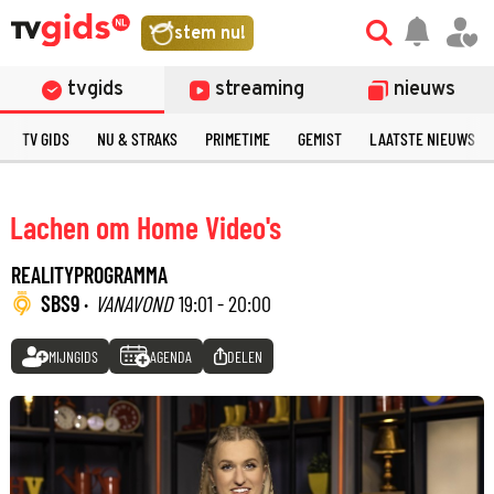
stem nu!
tvgids
streaming
nieuws
TV GIDS
NU & STRAKS
PRIMETIME
GEMIST
LAATSTE NIEUWS
Lachen om Home Video's
REALITYPROGRAMMA
SBS9 ·
VANAVOND
19:01 - 20:00
MIJNGIDS
AGENDA
DELEN