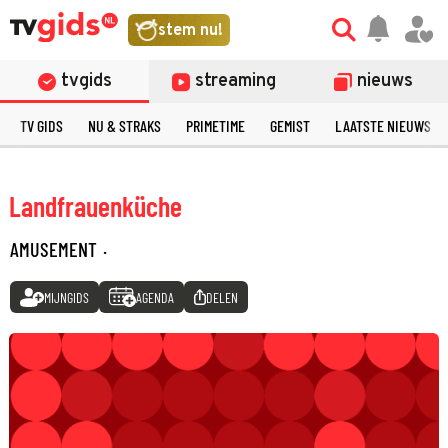
stem nu!
tvgids
streaming
nieuws
TV GIDS
NU & STRAKS
PRIMETIME
GEMIST
LAATSTE NIEUWS
Landfrauenküche
AMUSEMENT
·
MIJNGIDS
AGENDA
DELEN