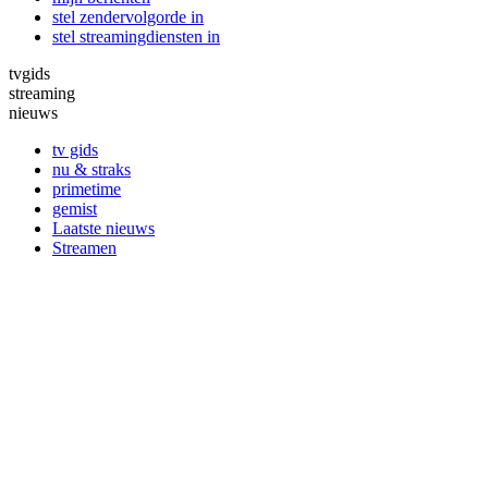
stel zendervolgorde in
stel streamingdiensten in
tvgids
streaming
nieuws
tv gids
nu & straks
primetime
gemist
Laatste nieuws
Streamen