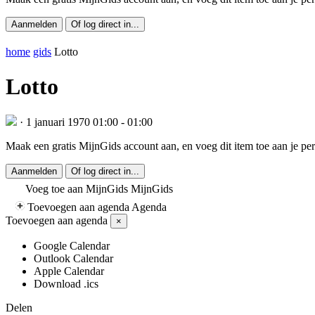
Aanmelden
Of log direct in...
home
gids
Lotto
Lotto
·
1 januari 1970
01:00 - 01:00
Maak een gratis MijnGids account aan, en voeg dit item toe aan je per
Aanmelden
Of log direct in...
Voeg toe aan MijnGids
MijnGids
Toevoegen aan agenda
Agenda
Toevoegen aan agenda
×
Google Calendar
Outlook Calendar
Apple Calendar
Download .ics
Delen