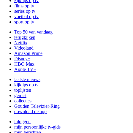
kijktips op tv
films op tv
series op tv
voetbal op tv
sport op tv
Top 50 van vandaag
terugkijken
Netflix
Videoland
Amazon Prime
Disney+
HBO Max
Apple TV+
laatste nieuws
kijktips op tv
toplijsten
gemist
collecties
Gouden Televizier-Ring
download de app
inloggen
mijn persoonlijke tv-gids
mijn berichten