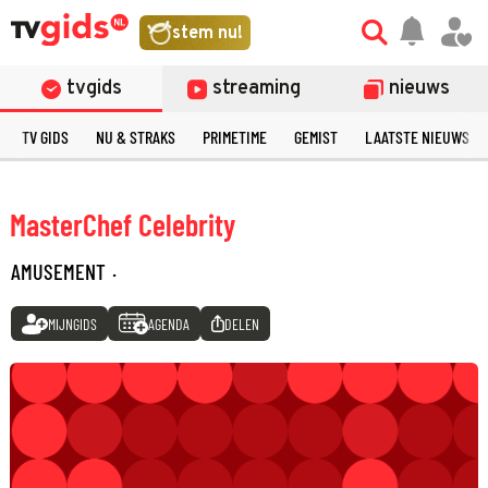
stem nu!
tvgids
streaming
nieuws
TV GIDS
NU & STRAKS
PRIMETIME
GEMIST
LAATSTE NIEUWS
MasterChef Celebrity
AMUSEMENT
·
MIJNGIDS
AGENDA
DELEN