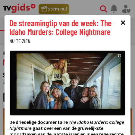
stem nu!
×
De streamingtip van de week: The
tvgids
streaming
nieuws
Idaho Murders: College Nightmare
TV GIDS
NU & STRAKS
PRIMETIME
GEMIST
LAATSTE NIEUWS
NU TE ZIEN
HOME
GIDS
MAX GEHEUGENTRAINER
©
MAX geheugentrainer
SPEL
·
1 JANUARI 1970
01:00 - 01:00
MIJNGIDS
AGENDA
DELEN
©
De driedelige documentaire
The Idaho Murders: College
Nightmare
gaat over een van de gruwelijkste
moordzaken van de laatste jaren en is een regelrechte