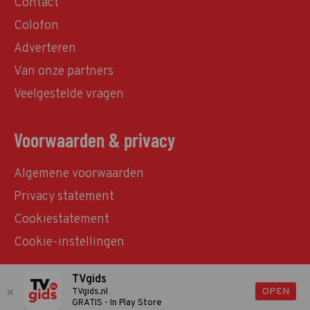
Contact
Colofon
Adverteren
Van onze partners
Veelgestelde vragen
Voorwaarden & privacy
Algemene voorwaarden
Privacy statement
Cookiestatement
Cookie-instellingen
TVgids
© TVgids.nl 2026 - All rights reserved. No text and
OPEN
TVgids.nl
GRATIS - In Play Store
datamining.