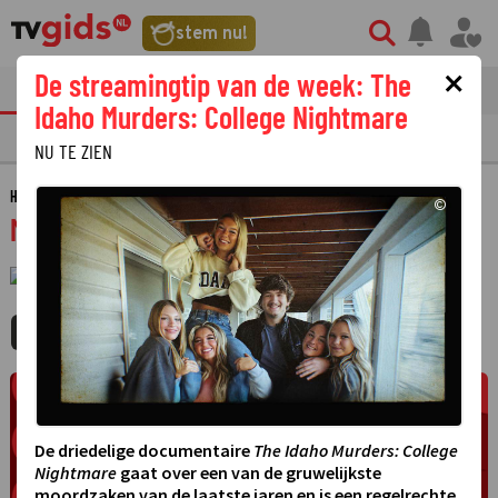
stem nu!
×
De streamingtip van de week: The
tvgids
streaming
nieuws
Idaho Murders: College Nightmare
TV GIDS
NU & STRAKS
PRIMETIME
GEMIST
LAATSTE NIEUWS
NU TE ZIEN
HOME
GIDS
MISTER GAY BELGIUM 2026 - CATWALK TRAINI
©
Mister Gay Belgium 2026 - Catwalk traini
·
1 JANUARI 1970
01:00 - 01:00
MIJNGIDS
AGENDA
DELEN
De driedelige documentaire
The Idaho Murders: College
Nightmare
gaat over een van de gruwelijkste
moordzaken van de laatste jaren en is een regelrechte