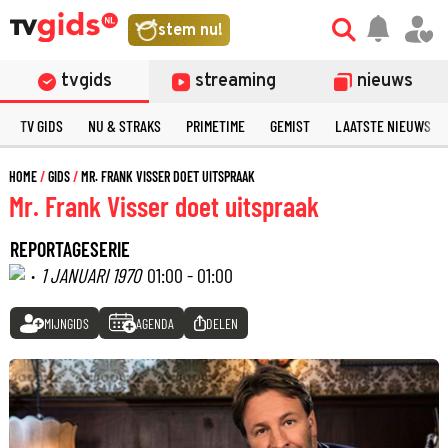
stem nu!
tvgids
streaming
nieuws
TV GIDS
NU & STRAKS
PRIMETIME
GEMIST
LAATSTE NIEUWS
HOME
GIDS
MR. FRANK VISSER DOET UITSPRAAK
Mr. Frank Visser doet uitspraak
REPORTAGESERIE
·
1 JANUARI 1970
01:00 - 01:00
MIJNGIDS
AGENDA
DELEN