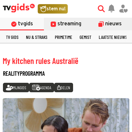
stem nu!
tvgids
streaming
nieuws
TV GIDS
NU & STRAKS
PRIMETIME
GEMIST
LAATSTE NIEUWS
My kitchen rules Australië
REALITYPROGRAMMA
MIJNGIDS
AGENDA
DELEN