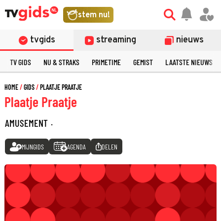
stem nu!
tvgids
streaming
nieuws
TV GIDS
NU & STRAKS
PRIMETIME
GEMIST
LAATSTE NIEUWS
HOME
GIDS
PLAATJE PRAATJE
Plaatje Praatje
AMUSEMENT
·
MIJNGIDS
AGENDA
DELEN