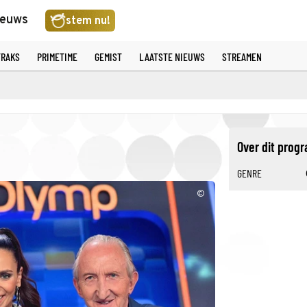
ieuws
stem nu!
TRAKS
PRIMETIME
GEMIST
LAATSTE NIEUWS
STREAMEN
Over dit pro
GENRE
©