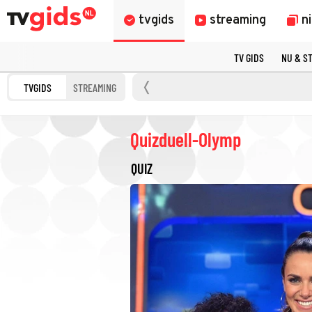
tvgids
streaming
n
TV GIDS
NU & S
TVGIDS
STREAMING
Quizduell-Olymp
QUIZ