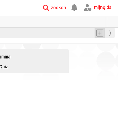
mijngids
zoeken
gramma
Quiz