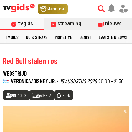
stem nu!
tvgids
streaming
nieuws
TV GIDS
NU & STRAKS
PRIMETIME
GEMIST
LAATSTE NIEUWS
Red Bull stalen ros
WEDSTRIJD
VERONICA/DISNEY JR. ·
15 AUGUSTUS 2026
20:00 - 21:30
MIJNGIDS
AGENDA
DELEN
©