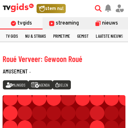
stem nu!
tvgids
streaming
nieuws
TV GIDS
NU & STRAKS
PRIMETIME
GEMIST
LAATSTE NIEUWS
Roué Verveer: Gewoon Roué
AMUSEMENT
·
MIJNGIDS
AGENDA
DELEN