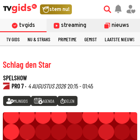
stem nu!
tvgids
streaming
nieuws
TV GIDS
NU & STRAKS
PRIMETIME
GEMIST
LAATSTE NIEUWS
Schlag den Star
SPELSHOW
PRO 7 ·
4 AUGUSTUS 2026
20:15 - 01:45
MIJNGIDS
AGENDA
DELEN