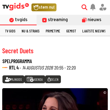
stem nu!
tvgids
streaming
nieuws
TV GIDS
NU & STRAKS
PRIMETIME
GEMIST
LAATSTE NIEUWS
Secret Duets
SPELPROGRAMMA
RTL 4 ·
14 AUGUSTUS 2026
20:55 - 22:20
MIJNGIDS
AGENDA
DELEN
©