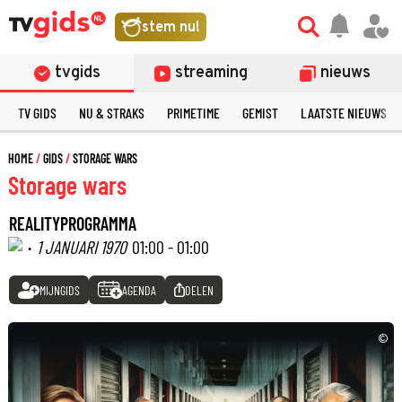
stem nu!
tvgids
streaming
nieuws
TV GIDS
NU & STRAKS
PRIMETIME
GEMIST
LAATSTE NIEUWS
HOME
GIDS
STORAGE WARS
Storage wars
REALITYPROGRAMMA
·
1 JANUARI 1970
01:00 - 01:00
MIJNGIDS
AGENDA
DELEN
©