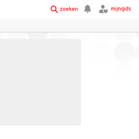
mijngids
zoeken