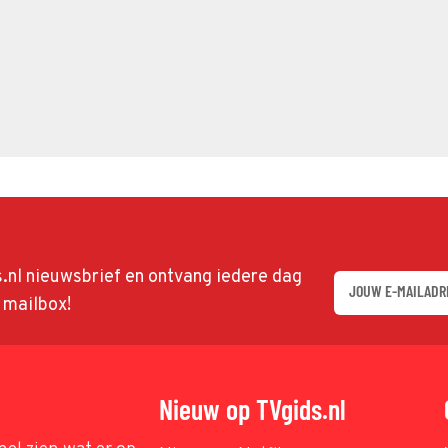
ds.nl nieuwsbrief en ontvang iedere dag
w mailbox!
Nieuw op TVgids.nl